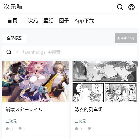
次元喵
首页
二次元
壁纸
圈子
App下载
全部标签
Danheng
崩壊スターレイル
泳衣的列车组
二次元
二次元
18
0
16
0