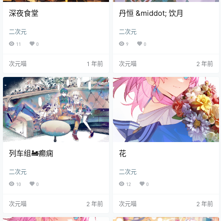
深夜食堂
丹恒 &middot; 饮月
二次元
二次元
11
0
9
0
次元喵
1 年前
次元喵
2 年前
列车组🚂癫痫
花
二次元
二次元
10
0
12
0
次元喵
2 年前
次元喵
2 年前