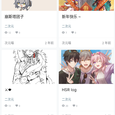
崩斯塔团子
新年快乐 ~
二次元
二次元
12
0
7
0
次元喵
2 年前
次元喵
2 年前
⚔️🍁
HSR log
二次元
二次元
13
0
20
0