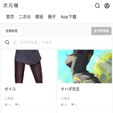
次元喵
首页
二次元
壁纸
圈子
App下载
全部标签
宝可梦朱紫
ゼイユ
キハダ先生
二次元
二次元
14
0
23
0