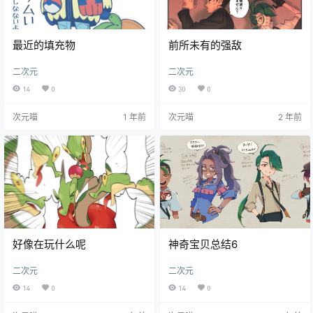
最近的填充物
前所未有的强敌
二次元
二次元
14
0
30
0
次元喵
1 年前
次元喵
2 年前
好像在玩什么呢
神奇宝贝总结6
二次元
二次元
14
0
14
0