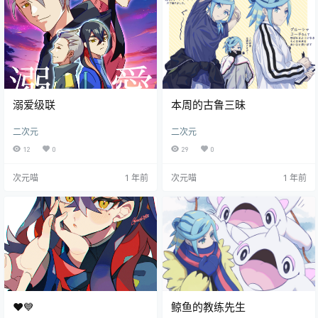
溺爱级联
本周的古鲁三昧
二次元
二次元
12
0
29
0
次元喵
1 年前
次元喵
1 年前
❤️💙
鲸鱼的教练先生