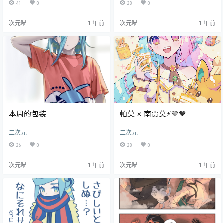
41
0
28
0
次元喵
1 年前
次元喵
1 年前
本周的包装
帕莫 × 南贾莫⚡️💛🧡
二次元
二次元
26
0
28
0
次元喵
1 年前
次元喵
1 年前