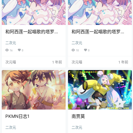
和阿西莲一起唱歌的塔罗酱
和阿西莲一起唱歌的塔罗酱
🎶
🎶
二次元
二次元
16
0
10
0
次元喵
1 年前
次元喵
1 年前
PKMN日志1
南贾莫
二次元
二次元