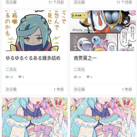
次元喵
11 个月前
次元喵
11 个月前
ゆるゆるぐるある雑多詰め
南贾莫之一
二次元
二次元
30
0
39
0
次元喵
1 年前
次元喵
1 年前