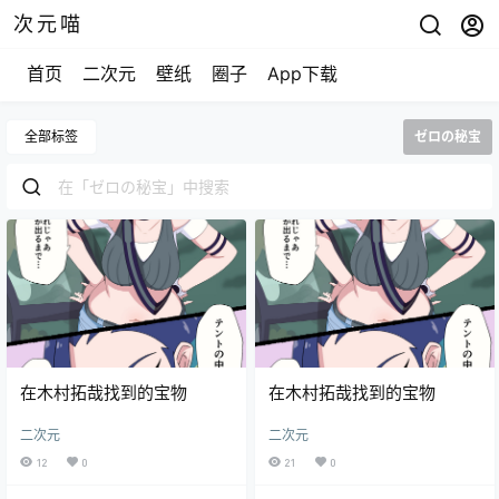
次元喵
首页
二次元
壁纸
圈子
App下载
全部标签
ゼロの秘宝
在木村拓哉找到的宝物
在木村拓哉找到的宝物
二次元
二次元
12
0
21
0