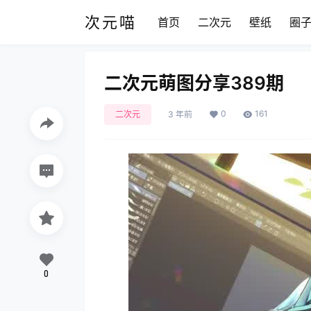
次元喵
首页
二次元
壁纸
圈
二次元萌图分享389期
0
161
二次元
3 年前
0