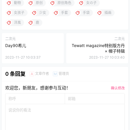
動物
原创
原创角色
女の子
女孩子
少女
手套
手袋
插画
洋風
鹿
二次元
二次元
Day90希儿
Tewatt magazine特别版方丹
× 帽子特辑
2023-11-27 10:03:37
2023-11-27 10:03:40
0 条回复
文章作者
管理员
A
M
欢迎您，新朋友，感谢参与互动！
确认修改