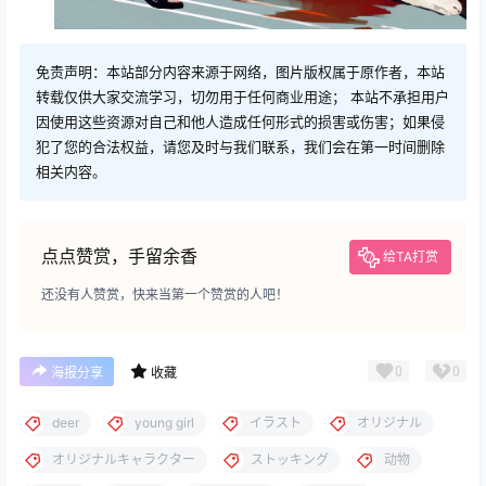
免责声明：本站部分内容来源于网络，图片版权属于原作者，本站
转载仅供大家交流学习，切勿用于任何商业用途； 本站不承担用户
因使用这些资源对自己和他人造成任何形式的损害或伤害；如果侵
犯了您的合法权益，请您及时与我们联系，我们会在第一时间删除
相关内容。
点点赞赏，手留余香
给TA打赏
还没有人赞赏，快来当第一个赞赏的人吧！
0
0
海报分享
收藏
deer
young girl
イラスト
オリジナル
オリジナルキャラクター
ストッキング
动物