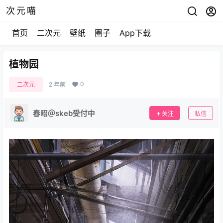
次元喵
首页
二次元
壁纸
圈子
App下载
植物园
0
二次元
2 年前
春昭＠skeb受付中
关注
私信