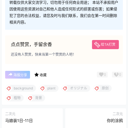
转载仅供大家交流学习，切勿用于任何商业用途； 本站不承担用户
因使用这些资源对自己和他人造成任何形式的损害或伤害；如果侵
犯了您的合法权益，请您及时与我们联系，我们会在第一时间删除
相关内容。
点点赞赏，手留余香
给TA打赏
还没有人赞赏，快来当第一个赞赏的人吧！
0
0
海报分享
收藏
background
plant
オリジナル
原创
植物
背景
二次元
二次元
马娘装1日-11日
你的涂鸦