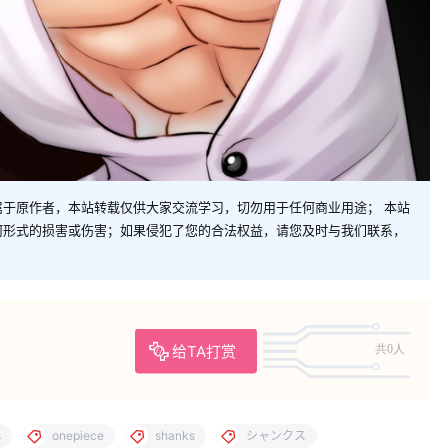
于原作者，本站转载仅供大家交流学习，切勿用于任何商业用途； 本站
何形式的损害或伤害；如果侵犯了您的合法权益，请您及时与我们联系，
给TA打赏
共0人
s
onepiece
shanks
シャンクス