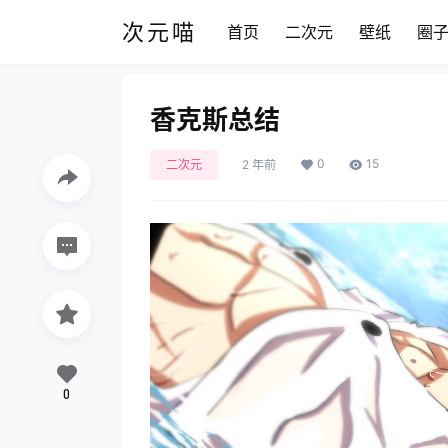
次元喵
首页
二次元
壁纸
圈
香克斯总结
0
15
二次元
2 年前
0