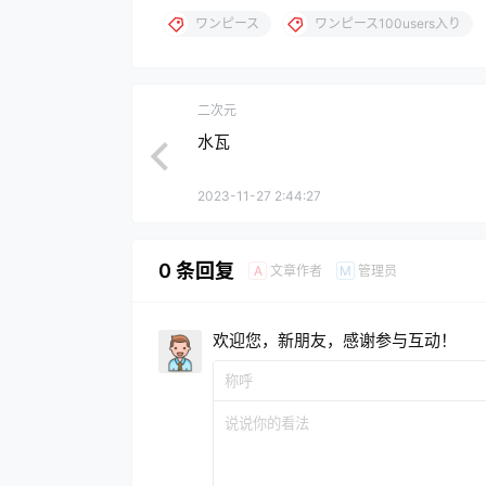
ワンピース
ワンピース100users入り
二次元
水瓦
2023-11-27 2:44:27
0 条回复
文章作者
管理员
A
M
欢迎您，新朋友，感谢参与互动！