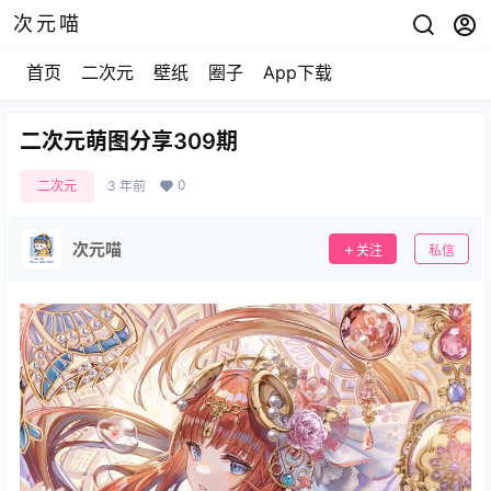
次元喵
首页
二次元
壁纸
圈子
App下载
二次元萌图分享309期
0
二次元
3 年前
次元喵
关注
私信