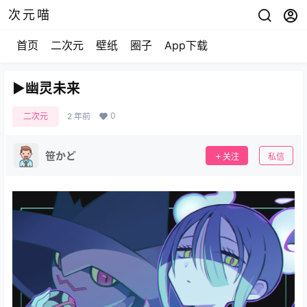
次元喵
首页
二次元
壁纸
圈子
App下载
▶幽灵未来
0
二次元
2 年前
笹かど
关注
私信