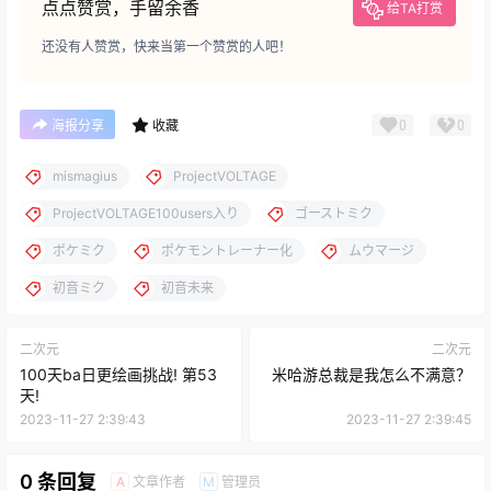
点点赞赏，手留余香
给TA打赏
还没有人赞赏，快来当第一个赞赏的人吧！
0
0
海报分享
收藏
mismagius
ProjectVOLTAGE
ProjectVOLTAGE100users入り
ゴーストミク
ポケミク
ポケモントレーナー化
ムウマージ
初音ミク
初音未来
二次元
二次元
100天ba日更绘画挑战! 第53
米哈游总裁是我怎么不满意？
天!
2023-11-27 2:39:43
2023-11-27 2:39:45
0 条回复
文章作者
管理员
A
M