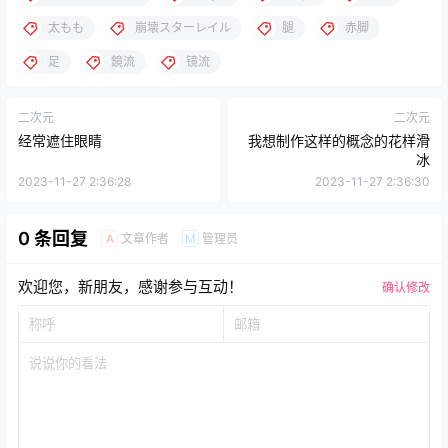
太もも
崩壊スターレイル
腿
赤脚
足
鏡流
镜流
二次元
二次元
经常遮住眼睛
我想制作这样的概念的花样滑
冰
2023-11-27 2:36:28
2023-11-27 2:36:30
0 条回复
文章作者
管理员
A
M
欢迎您，新朋友，感谢参与互动！
确认修改