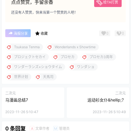
点点赞赏，手留余香
给TA打赏
还没有人赞赏，快来当第一个赞赏的人吧！
0
0
海报分享
收藏
Tsukasa Tenma
Wonderlands x Showtime
プロジェクトセカイ
プロセカ
プロセカ3周年
ワンダーランズ×ショウタイム
ワンダショ
世界计划
天馬司
二次元
二次元
马漫画总结7
运动衫女仆&hellip;？
2023-11-26 5:10:47
2023-11-26 5:10:49
0 条回复
文章作者
管理员
A
M