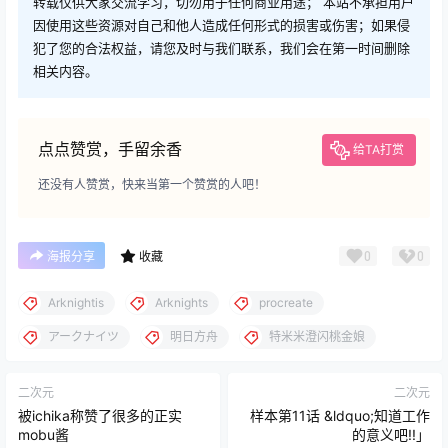
转载仅供大家交流学习，切勿用于任何商业用途； 本站不承担用户
因使用这些资源对自己和他人造成任何形式的损害或伤害；如果侵
犯了您的合法权益，请您及时与我们联系，我们会在第一时间删除
相关内容。
点点赞赏，手留余香
给TA打赏
还没有人赞赏，快来当第一个赞赏的人吧！
0
0
海报分享
收藏
Arknightis
Arknights
procreate
アークナイツ
明日方舟
特米米澄闪桃金娘
二次元
二次元
被ichika称赞了很多的正实
样本第11话 &ldquo;知道工作
mobu酱
的意义吧!!」