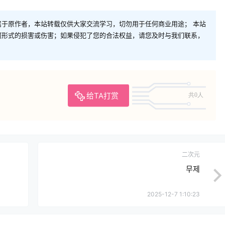
于原作者，本站转载仅供大家交流学习，切勿用于任何商业用途； 本站
何形式的损害或伤害；如果侵犯了您的合法权益，请您及时与我们联系，
给TA打赏
共0人
二次元
무제
2025-12-7 1:10:23