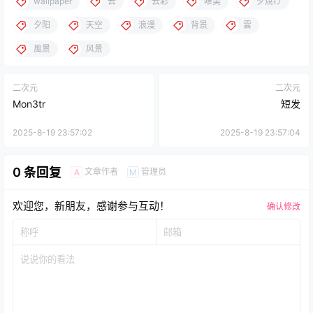
wallpaper
云
云彩
唯美
夕焼け
夕阳
天空
浪漫
背景
雲
風景
风景
二次元
二次元
Mon3tr
短发
2025-8-19 23:57:02
2025-8-19 23:57:04
0 条回复
文章作者
管理员
A
M
欢迎您，新朋友，感谢参与互动！
确认修改