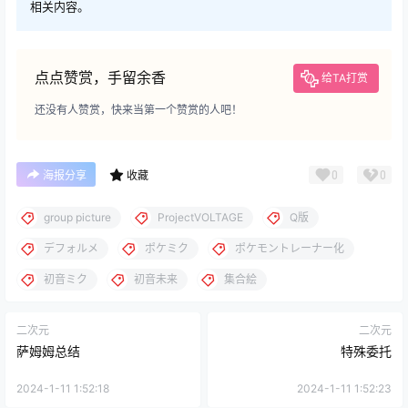
相关内容。
点点赞赏，手留余香
给TA打赏
还没有人赞赏，快来当第一个赞赏的人吧！
0
0
海报分享
收藏
group picture
ProjectVOLTAGE
Q版
デフォルメ
ポケミク
ポケモントレーナー化
初音ミク
初音未来
集合絵
二次元
二次元
萨姆姆总结
特殊委托
2024-1-11 1:52:18
2024-1-11 1:52:23