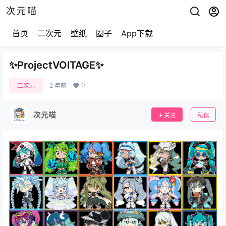
次元喵
首页
二次元
壁纸
圈子
App下载
✨ProjectVOlTAGE✨
0
二次元
2 年前
次元喵
关注
私信