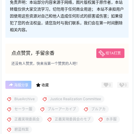
免责声明：本站部分内容来源于网络，图片版权属于原作者，本站
转载仅供大家交流学习，切勿用于任何商业用途； 本站不承担用户
因使用这些资源对自己和他人造成任何形式的损害或伤害；如果侵
犯了您的合法权益，请您及时与我们联系，我们会在第一时间删除
相关内容。
点点赞赏，手留余香
给TA打赏
还没有人赞赏，快来当第一个赞赏的人吧！
0
0
海报分享
收藏
BlueArchive
Justice Realization Committee
セーラー服
ブルーアーカイブ
ブルアカ
正義実現委員会
正義実現委員会のモブ
水手服
碧蓝档案