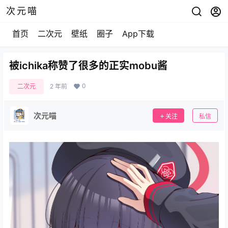
次元喵
首页
二次元
壁纸
圈子
App下载
被ichika称赞了很多的正实mobu酱
0
二次元
2 年前
次元喵
关注
私信