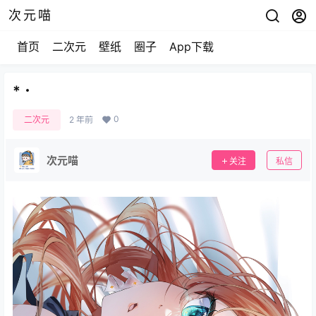
次元喵
首页
二次元
壁纸
圈子
App下载
* ･
0
二次元
2 年前
次元喵
关注
私信