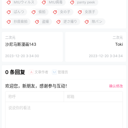
MtUウィルス
MtU病毒
panty peek
ぱんつ
偷拍
女の子
女孩子
抄底偷拍
盗撮
逆さ撮り
隙パン
二次元
二次元
沙尼马斯漫画143
Toki
2023-12-20 3:34:30
2023-12-20 3:34:34
0 条回复
文章作者
管理员
A
M
欢迎您，新朋友，感谢参与互动！
确认修改