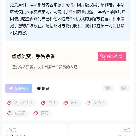
免责声明：本站部分内容来源于网络，图片版权属于原作者，本站
转载仅供大家交流学习，切勿用于任何商业用途； 本站不承担用户
因使用这些资源对自己和他人造成任何形式的损害或伤害；如果侵
犯了您的合法权益，请您及时与我们联系，我们会在第一时间删除
相关内容。
点点赞赏，手留余香
给TA打赏
还没有人赞赏，快来当第一个赞赏的人吧！
0
0
海报分享
收藏
オリジナル
ロリ
原创
女の子
女孩子
萝莉
二次元
二次元