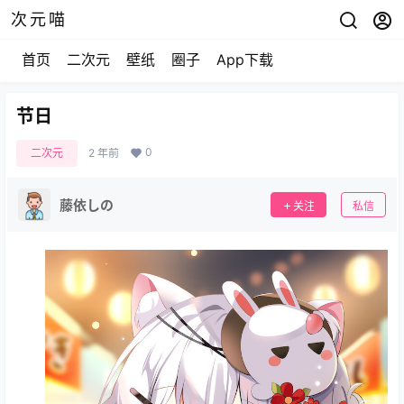
次元喵
首页
二次元
壁纸
圈子
App下载
节日
0
二次元
2 年前
藤依しの
关注
私信