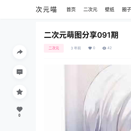
次元喵
首页
二次元
壁纸
圈
二次元萌图分享091期
0
42
二次元
3 年前
0