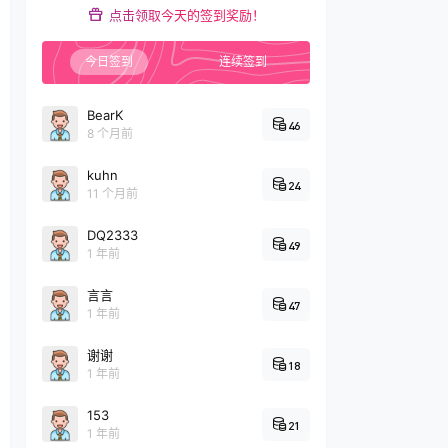
点击领取今天的签到奖励！
今日签到
连续签到
BearK
46
8 个月前
kuhn
24
11 个月前
DQ2333
49
1 年前
言言
47
1 年前
谢谢
18
1 年前
153
21
1 年前